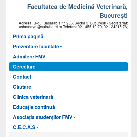
Facultatea de Medicină Veterinară,
Bucureşti
Adresa:
B-dul Basarabia nr. 256, Sector 3, Bucureşti - Secretariat:
ushmedvet@spiruharet.ro
Telefon:
021 455 10 79; 021 24215 76;
Prima pagină
Prezentare facultate
Admitere FMV
Cercetare
Contact
Căutare
Clinica veterinară
Educație continuă
Asociaţia studenţilor FMV
C.E.C.A.S