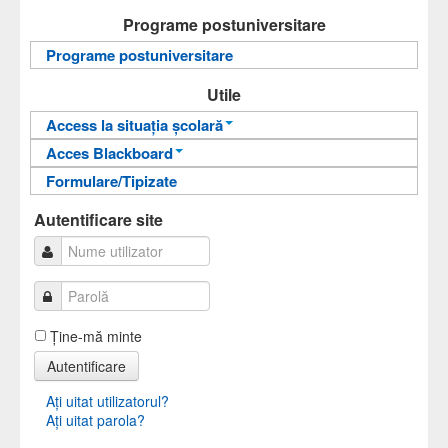
Teme Examen
Programe postuniversitare
Sinteze cursuri
Programe postuniversitare
Carti online
Utile
Access la situația școlară
Acces Blackboard
Informații pentru acces
Formulare/Tipizate
Informații pentru acces
Autentificare
Autentificare
Autentificare site
Ţine-mă minte
Autentificare
Aţi uitat utilizatorul?
Aţi uitat parola?