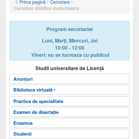
Prima pagină
Cercetare
Cercetare stiintifica studenteasca
Program secretariat
Luni, Marți, Miercuri, Joi
10:00 - 12:00
Vineri: nu se lucreaza cu publicul
Studii universitare de Licență
Anunțuri
Biblioteca virtuală
Biblioteca Facultatii
Practica de specialitate
Fişele disciplinelor
Examen de disertație
Ghiduri universitare
Erasmus
Planuri de învățământ
Studenti