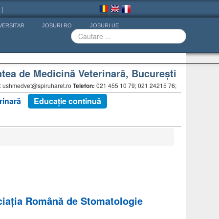
VERSITAR
JOBURI RO
JOBURI UE
atea de Medicină Veterinară, Bucureşti
iat: ushmedvet@spiruharet.ro
Telefon:
021 455 10 79; 021 24215 76;
rinară
Educație continuă
ociația Română de Stomatologie