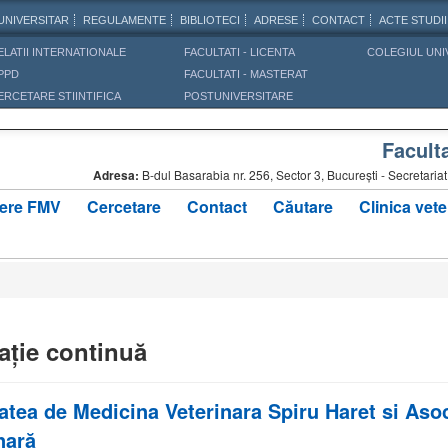
UNIVERSITAR
REGULAMENTE
BIBLIOTECI
ADRESE
CONTACT
ACTE STUDII
ELATII INTERNATIONALE
FACULTATI - LICENTA
COLEGIUL UNI
PPD
FACULTATI - MASTERAT
ERCETARE STIINTIFICA
POSTUNIVERSITARE
Facult
Adresa:
B-dul Basarabia nr. 256, Sector 3, Bucureşti - Secretar
ere FMV
Cercetare
Contact
Căutare
Clinica vete
ație continuă
atea de Medicina Veterinara Spiru Haret si As
nară