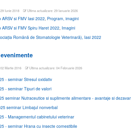
 29 Iunie 2018
Ultima actualizare: 29 Ianuarie 2026
 ARSV si FMV Iasi 2022
,
Program,
imagini
 ARSV si FMV Spiru Haret 2022
,
Imagini
ciația Română de Stomatologie Veterinară), Iasi 2022
 evenimente
: 02 Martie 2016
Ultima actualizare: 04 Februarie 2026
025 - seminar Stresul oxidativ
25 - seminar Tipuri de valori
025 seminar Nutraceutice si suplimente alimentare - avantaje si dezavant
025 seminar Limbajul nonverbal
025 - Managementul cabinetului veterinar
025 - seminar Hrana cu insecte comestibile