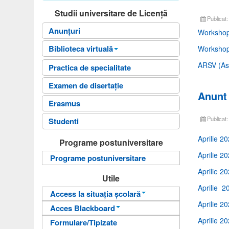
Studii universitare de Licență
Publicat:
Anunțuri
Workshop
Biblioteca virtuală
Workshop
ARSV (Aso
Biblioteca Facultatii
Practica de specialitate
Fişele disciplinelor
Examen de disertație
Anunt
Ghiduri universitare
Erasmus
Planuri de învățământ
Publicat
Studenti
Teme Examen
Aprilie 2
Programe postuniversitare
Sinteze cursuri
Aprilie 20
Programe postuniversitare
Carti online
Aprilie 2
Utile
Aprilie 2
Access la situația școlară
Aprilie 2
Acces Blackboard
Informații pentru acces
Aprilie 2
Formulare/Tipizate
Informații pentru acces
Autentificare