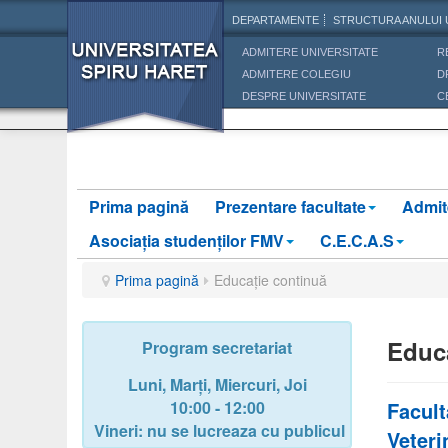
DEPARTAMENTE
STRUCTURA ANULUI 
ADMITERE UNIVERSITATE
R
ADMITERE COLEGIU
D
DESPRE UNIVERSITATE
C
Prima pagină
Prezentare facultate
Admit
Asociaţia studenţilor FMV
C.E.C.A.S
Prima pagină
Educație continuă
Educ
Program secretariat
Luni, Marți, Miercuri, Joi
10:00 - 12:00
Facult
Vineri: nu se lucreaza cu publicul
Veteri