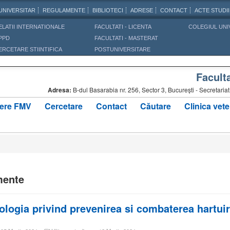
UNIVERSITAR
REGULAMENTE
BIBLIOTECI
ADRESE
CONTACT
ACTE STUDII
ELATII INTERNATIONALE
FACULTATI - LICENTA
COLEGIUL UNI
PPD
FACULTATI - MASTERAT
ERCETARE STIINTIFICA
POSTUNIVERSITARE
Facult
Adresa:
B-dul Basarabia nr. 256, Sector 3, Bucureşti - Secretar
ere FMV
Cercetare
Contact
Căutare
Clinica vete
ente
logia privind prevenirea si combaterea hartuir