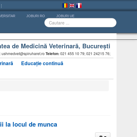
VERSITAR
JOBURI RO
JOBURI UE
atea de Medicină Veterinară, Bucureşti
iat: ushmedvet@spiruharet.ro
Telefon:
021 455 10 79; 021 24215 76;
rinară
Educație continuă
ii la locul de munca