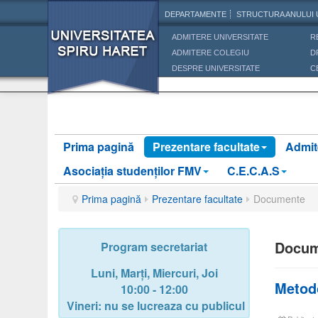
DEPARTAMENTE
STRUCTURA ANULUI 
ADMITERE UNIVERSITATE
R
ADMITERE COLEGIU
D
DESPRE UNIVERSITATE
C
Prima pagină
Prezentare facultate
Admit
Asociaţia studenţilor FMV
C.E.C.A.S
Prima pagină
Prezentare facultate
Documente
Docum
Program secretariat
Luni, Marți, Miercuri, Joi
Metodo
10:00 - 12:00
Vineri: nu se lucreaza cu publicul