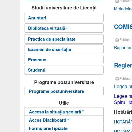
Publicat
Studii universitare de Licență
Metodolo
Anunțuri
COMIS
Biblioteca virtuală
Biblioteca Facultatii
Practica de specialitate
Publicat
Raport au
Fişele disciplinelor
Examen de disertație
Ghiduri universitare
Erasmus
Regle
Planuri de învățământ
Studenti
Teme Examen
Publicat
Programe postuniversitare
Sinteze cursuri
Legea nr
Programe postuniversitare
Carti online
Legea nr
Utile
Spiru Ha
Access la situația școlară
Hotărâri
Acces Blackboard
Informații pentru acces
HOTĂRÂR
Formulare/Tipizate
Informații pentru acces
Autentificare
HOTĂRÂR