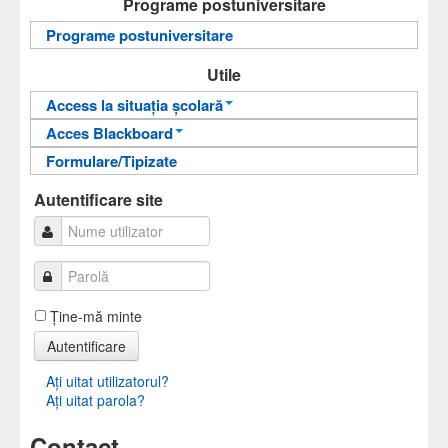
Programe postuniversitare
Sinteze cursuri
Programe postuniversitare
Carti online
Utile
Access la situația școlară
Acces Blackboard
Informații pentru acces
Formulare/Tipizate
Informații pentru acces
Autentificare
Autentificare
Autentificare site
Ţine-mă minte
Autentificare
Aţi uitat utilizatorul?
Aţi uitat parola?
Contact