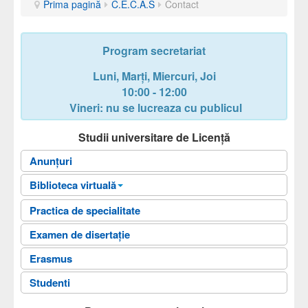
Prima pagină
C.E.C.A.S
Contact
Program secretariat
Luni, Marți, Miercuri, Joi
10:00 - 12:00
Vineri: nu se lucreaza cu publicul
Studii universitare de Licență
Anunțuri
Biblioteca virtuală
Biblioteca Facultatii
Practica de specialitate
Fişele disciplinelor
Examen de disertație
Ghiduri universitare
Erasmus
Planuri de învățământ
Studenti
Teme Examen