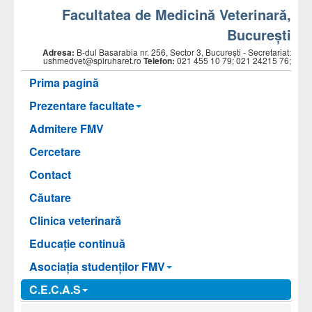
Facultatea de Medicină Veterinară,
Bucureşti
Adresa:
B-dul Basarabia nr. 256, Sector 3, Bucureşti - Secretariat:
ushmedvet@spiruharet.ro
Telefon:
021 455 10 79; 021 24215 76;
Prima pagină
Prezentare facultate
Admitere FMV
Cercetare
Contact
Căutare
Clinica veterinară
Educație continuă
Asociaţia studenţilor FMV
C.E.C.A.S