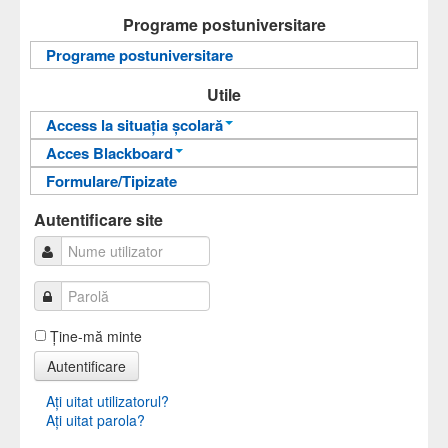
Teme Examen
Programe postuniversitare
Sinteze cursuri
Programe postuniversitare
Carti online
Utile
Access la situația școlară
Acces Blackboard
Informații pentru acces
Formulare/Tipizate
Informații pentru acces
Autentificare
Autentificare
Autentificare site
Ţine-mă minte
Autentificare
Aţi uitat utilizatorul?
Aţi uitat parola?