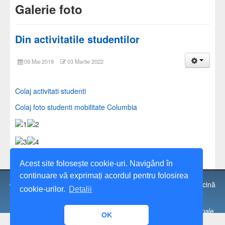
Galerie foto
Din activitatile studentilor
09 Mai 2019
03 Martie 2022
Colaj activitati studenti
Colaj foto studenti mobilitate Columbia
Acest site folosește cookie-uri. Navigând în
continuare vă exprimați acordul pentru folosirea
© 1991 - 2026 Universitatea Spiru Haret, Facultatea de Medicină
cookie-urilor.
Detalii
Veterinară, Bucureşti.
Universitatea „Spiru Haret” București este operator de date personale
OK
notificat sub nr. 17750