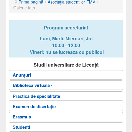
Prima pagină
Asociaţia studenţilor FMV
Galerie foto
Program secretariat
Luni, Marți, Miercuri, Joi
10:00 - 12:00
Vineri: nu se lucreaza cu publicul
Studii universitare de Licență
Anunțuri
Biblioteca virtuală
Biblioteca Facultatii
Practica de specialitate
Fişele disciplinelor
Examen de disertație
Ghiduri universitare
Erasmus
Planuri de învățământ
Studenti