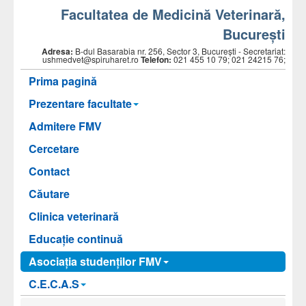
Facultatea de Medicină Veterinară,
Bucureşti
Adresa:
B-dul Basarabia nr. 256, Sector 3, Bucureşti - Secretariat:
ushmedvet@spiruharet.ro
Telefon:
021 455 10 79; 021 24215 76;
Prima pagină
Prezentare facultate
Admitere FMV
Cercetare
Contact
Căutare
Clinica veterinară
Educație continuă
Asociaţia studenţilor FMV
C.E.C.A.S