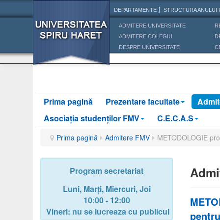
DEPARTAMENTE
STRUCTURA ANULUI 
ADMITERE UNIVERSITATE
R
ADMITERE COLEGIU
D
DESPRE UNIVERSITATE
C
Prima pagină
Prezentare facultate
Admit
Asociaţia studenţilor FMV
C.E.C.A.S
Prima pagină
Admitere FMV
METODOLOGIE proprie 
Admi
Program secretariat
Luni, Marți, Miercuri, Joi
10:00 - 12:00
METODO
Vineri: nu se lucreaza cu publicul
pentru