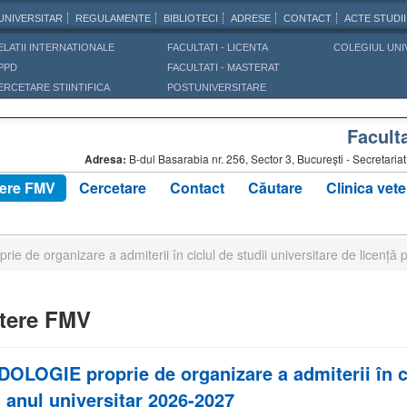
UNIVERSITAR
REGULAMENTE
BIBLIOTECI
ADRESE
CONTACT
ACTE STUDII
ELATII INTERNATIONALE
FACULTATI - LICENTA
COLEGIUL UNI
PPD
FACULTATI - MASTERAT
ERCETARE STIINTIFICA
POSTUNIVERSITARE
Facult
Adresa:
B-dul Basarabia nr. 256, Sector 3, Bucureşti - Secretar
ere FMV
Cercetare
Contact
Căutare
Clinica vete
de organizare a admiterii în ciclul de studii universitare de licenţă 
tere FMV
LOGIE proprie de organizare a admiterii în cic
 anul universitar 2026-2027