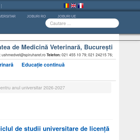
VERSITAR
JOBURI RO
JOBURI UE
atea de Medicină Veterinară, Bucureşti
iat: ushmedvet@spiruharet.ro
Telefon:
021 455 10 79; 021 24215 76;
rinară
Educație continuă
pentru anul universitar 2026-2027
lul de studii universitare de licenţă