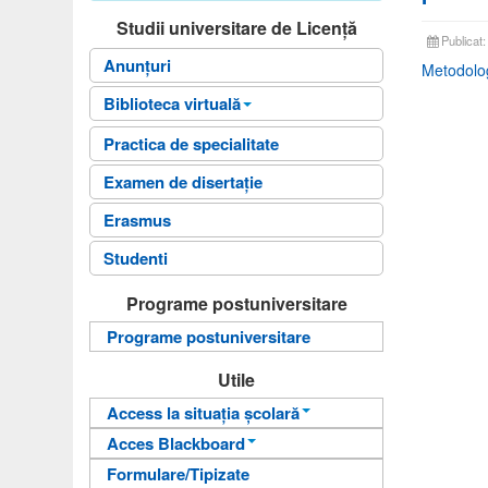
Studii universitare de Licență
Publicat
Anunțuri
Metodolog
Biblioteca virtuală
Biblioteca Facultatii
Practica de specialitate
Fişele disciplinelor
Examen de disertație
Ghiduri universitare
Erasmus
Planuri de învățământ
Studenti
Teme Examen
Programe postuniversitare
Sinteze cursuri
Programe postuniversitare
Carti online
Utile
Access la situația școlară
Acces Blackboard
Informații pentru acces
Formulare/Tipizate
Informații pentru acces
Autentificare